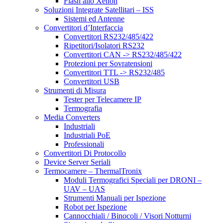
Flash allo Xenon
Soluzioni Integrate Satellitari – ISS
Sistemi ed Antenne
Convertitori d’Interfaccia
Convertitori RS232/485/422
Ripetitori/Isolatori RS232
Convertitori CAN -> RS232/485/422
Protezioni per Sovratensioni
Convertitori TTL -> RS232/485
Convertitori USB
Strumenti di Misura
Tester per Telecamere IP
Termografia
Media Converters
Industriali
Industriali PoE
Professionali
Convertitori Di Protocollo
Device Server Seriali
Termocamere – ThermalTronix
Moduli Termografici Speciali per DRONI –
UAV – UAS
Strumenti Manuali per Ispezione
Robot per Ispezione
Cannocchiali / Binocoli / Visori Notturni