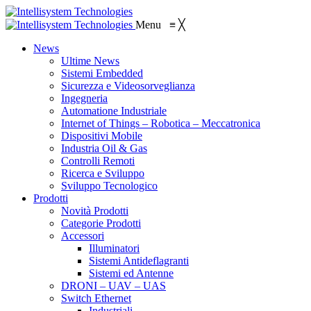
Menu
≡
╳
News
Ultime News
Sistemi Embedded
Sicurezza e Videosorveglianza
Ingegneria
Automatione Industriale
Internet of Things – Robotica – Meccatronica
Dispositivi Mobile
Industria Oil & Gas
Controlli Remoti
Ricerca e Sviluppo
Sviluppo Tecnologico
Prodotti
Novità Prodotti
Categorie Prodotti
Accessori
Illuminatori
Sistemi Antideflagranti
Sistemi ed Antenne
DRONI – UAV – UAS
Switch Ethernet
Industriali