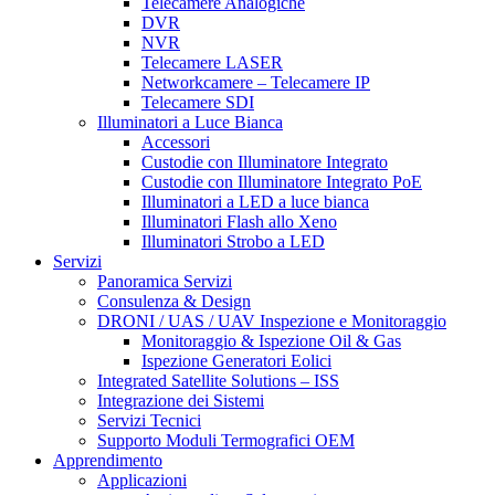
Telecamere Analogiche
DVR
NVR
Telecamere LASER
Networkcamere – Telecamere IP
Telecamere SDI
Illuminatori a Luce Bianca
Accessori
Custodie con Illuminatore Integrato
Custodie con Illuminatore Integrato PoE
Illuminatori a LED a luce bianca
Illuminatori Flash allo Xeno
Illuminatori Strobo a LED
Servizi
Panoramica Servizi
Consulenza & Design
DRONI / UAS / UAV Inspezione e Monitoraggio
Monitoraggio & Ispezione Oil & Gas
Ispezione Generatori Eolici
Integrated Satellite Solutions – ISS
Integrazione dei Sistemi
Servizi Tecnici
Supporto Moduli Termografici OEM
Apprendimento
Applicazioni