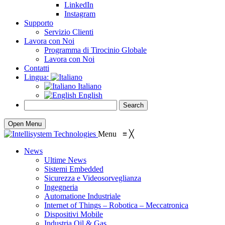
LinkedIn
Instagram
Supporto
Servizio Clienti
Lavora con Noi
Programma di Tirocinio Globale
Lavora con Noi
Contatti
Lingua:
Italiano
English
Open Menu
Menu
≡
╳
News
Ultime News
Sistemi Embedded
Sicurezza e Videosorveglianza
Ingegneria
Automatione Industriale
Internet of Things – Robotica – Meccatronica
Dispositivi Mobile
Industria Oil & Gas