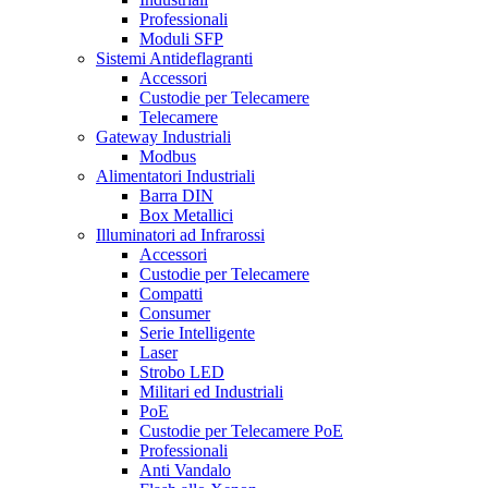
Professionali
Moduli SFP
Sistemi Antideflagranti
Accessori
Custodie per Telecamere
Telecamere
Gateway Industriali
Modbus
Alimentatori Industriali
Barra DIN
Box Metallici
Illuminatori ad Infrarossi
Accessori
Custodie per Telecamere
Compatti
Consumer
Serie Intelligente
Laser
Strobo LED
Militari ed Industriali
PoE
Custodie per Telecamere PoE
Professionali
Anti Vandalo