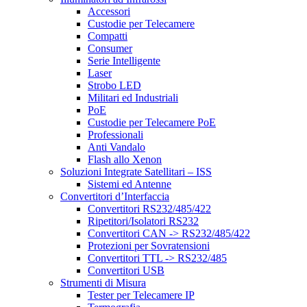
Accessori
Custodie per Telecamere
Compatti
Consumer
Serie Intelligente
Laser
Strobo LED
Militari ed Industriali
PoE
Custodie per Telecamere PoE
Professionali
Anti Vandalo
Flash allo Xenon
Soluzioni Integrate Satellitari – ISS
Sistemi ed Antenne
Convertitori d’Interfaccia
Convertitori RS232/485/422
Ripetitori/Isolatori RS232
Convertitori CAN -> RS232/485/422
Protezioni per Sovratensioni
Convertitori TTL -> RS232/485
Convertitori USB
Strumenti di Misura
Tester per Telecamere IP