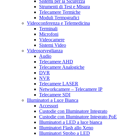
Sistemi per la Sicurezza
Strumenti di Test e Misura
Telecamere Termiche
Moduli Termografici
Videoconferenza e Telemedicina
Terminali
Microfoni
Videocamere
Sistemi Video
Videosorveglianza
Audio
Telecamere AHD
Telecamere Analogiche
DVR
NVR
Telecamere LASER
Networkcamere – Telecamere IP
Telecamere SDI
Illuminatori a Luce Bianca
Accessori
Custodie con Illuminatore Integrato
Custodie con Illuminatore Integrato PoE
Illuminatori a LED a luce bianca
Illuminatori Flash allo Xeno
Illuminatori Strobo a LED