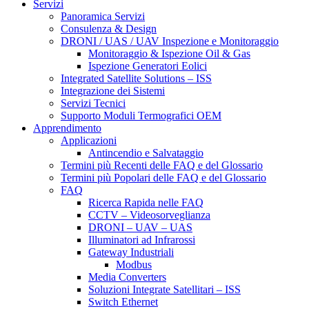
Servizi
Panoramica Servizi
Consulenza & Design
DRONI / UAS / UAV Inspezione e Monitoraggio
Monitoraggio & Ispezione Oil & Gas
Ispezione Generatori Eolici
Integrated Satellite Solutions – ISS
Integrazione dei Sistemi
Servizi Tecnici
Supporto Moduli Termografici OEM
Apprendimento
Applicazioni
Antincendio e Salvataggio
Termini più Recenti delle FAQ e del Glossario
Termini più Popolari delle FAQ e del Glossario
FAQ
Ricerca Rapida nelle FAQ
CCTV – Videosorveglianza
DRONI – UAV – UAS
Illuminatori ad Infrarossi
Gateway Industriali
Modbus
Media Converters
Soluzioni Integrate Satellitari – ISS
Switch Ethernet