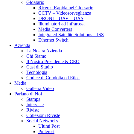
Glossario
Ricerca Rapida nel Glossario
CCTV – Videosorveglianza
DRONI – UAV – UAS
Illuminatori ad Infrarossi
Media Converters
Integrated Satellite Solutions – ISS
Ethernet Switch
Azienda
La Nostra Azienda
Chi Siamo
Il Nostro Presidente & CEO
Casi di Studio
Tecnologia
Codice di Condotta ed Etica
Media
Galleria Video
Parlano di Noi
Stampa
Interviste
Riviste
Collezioni Riviste
Social Networks
Ultimi Post
Pinterest