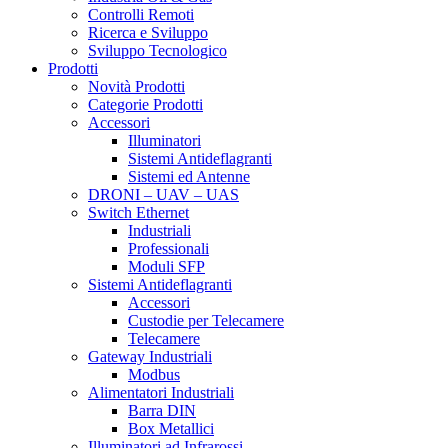
Controlli Remoti
Ricerca e Sviluppo
Sviluppo Tecnologico
Prodotti
Novità Prodotti
Categorie Prodotti
Accessori
Illuminatori
Sistemi Antideflagranti
Sistemi ed Antenne
DRONI – UAV – UAS
Switch Ethernet
Industriali
Professionali
Moduli SFP
Sistemi Antideflagranti
Accessori
Custodie per Telecamere
Telecamere
Gateway Industriali
Modbus
Alimentatori Industriali
Barra DIN
Box Metallici
Illuminatori ad Infrarossi