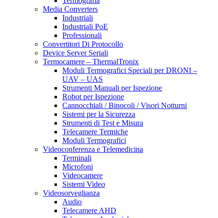
Termografia
Media Converters
Industriali
Industriali PoE
Professionali
Convertitori Di Protocollo
Device Server Seriali
Termocamere – ThermalTronix
Moduli Termografici Speciali per DRONI –
UAV – UAS
Strumenti Manuali per Ispezione
Robot per Ispezione
Cannocchiali / Binocoli / Visori Notturni
Sistemi per la Sicurezza
Strumenti di Test e Misura
Telecamere Termiche
Moduli Termografici
Videoconferenza e Telemedicina
Terminali
Microfoni
Videocamere
Sistemi Video
Videosorveglianza
Audio
Telecamere AHD