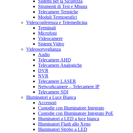
Sistemi per la Sicurezza
Strumenti di Test e Misura
Telecamere Termiche
Moduli Termografici
Videoconferenza e Telemedicina
Terminali
Microfoni
Videocamere
Sistemi Video
Videosorveglianza
Audio
Telecamere AHD
Telecamere Analogiche
DVR
NVR
Telecamere LASER
Networkcamere – Telecamere IP
Telecamere SDI
Illuminatori a Luce Bianca
Accessori
Custodie con Illuminatore Integrato
Custodie con Illuminatore Integrato PoE
Illuminatori a LED a luce bianca
Illuminatori Flash allo Xeno
Illuminatori Strobo a LED