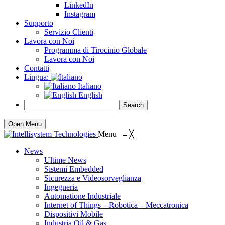
LinkedIn
Instagram
Supporto
Servizio Clienti
Lavora con Noi
Programma di Tirocinio Globale
Lavora con Noi
Contatti
Lingua:
Italiano
English
Open Menu
Menu
≡
╳
News
Ultime News
Sistemi Embedded
Sicurezza e Videosorveglianza
Ingegneria
Automatione Industriale
Internet of Things – Robotica – Meccatronica
Dispositivi Mobile
Industria Oil & Gas