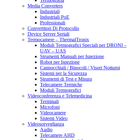
Termografia
Media Converters
Industriali
Industriali PoE
Professionali
Convertitori Di Protocollo
Device Server Seriali
Termocamere – ThermalTronix
Moduli Termografici Speciali per DRONI –
UAV – UAS
Strumenti Manuali per Ispezione
Robot per Ispezione
Cannocchiali / Binocoli / Visori Notturni
Sistemi per la Sicurezza
Strumenti di Test e Misura
Telecamere Termiche
Moduli Termografici
Videoconferenza e Telemedicina
Terminali
Microfoni
Videocamere
Sistemi Video
Videosorveglianza
Audio
Telecamere AHD