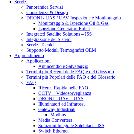
Servizi
Panoramica Servizi
Consulenza & Design
DRONI / UAS / UAV Inspezione e Monitoraggio
Monitoraggio & Ispezione Oil & Gas
Ispezione Generatori Eolici
Integrated Satellite Solutions – ISS
Integrazione dei Sistemi
Servizi Tecnici
Supporto Moduli Termografici OEM
Apprendimento
Applicazioni
Antincendio e Salvataggio
Termini più Recenti delle FAQ e del Glossario
Termini più Popolari delle FAQ e del Glossario
FAQ
Ricerca Rapida nelle FAQ
CCTV – Videosorveglianza
DRONI – UAV – UAS
Illuminatori ad Infrarossi
Gateway Industriali
Modbus
Media Converters
Soluzioni Integrate Satellitari – ISS
Switch Ethernet