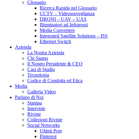
Glossario
Ricerca Rapida nel Glossario
CCTV – Videosorveglianza
DRONI – UAV – UAS
Illuminatori ad Infrarossi
Media Converters
Integrated Satellite Solutions – ISS
Ethernet Switch
Azienda
La Nostra Azienda
Chi Siamo
Il Nostro Presidente & CEO
Casi di Studio
Tecnologia
Codice di Condotta ed Etica
Media
Galleria Video
Parlano di Noi
Stampa
Interviste
Riviste
Collezioni Riviste
Social Networks
Ultimi Post
Pinterest