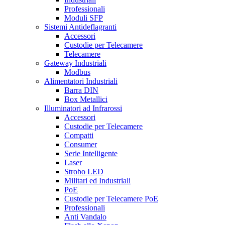
Professionali
Moduli SFP
Sistemi Antideflagranti
Accessori
Custodie per Telecamere
Telecamere
Gateway Industriali
Modbus
Alimentatori Industriali
Barra DIN
Box Metallici
Illuminatori ad Infrarossi
Accessori
Custodie per Telecamere
Compatti
Consumer
Serie Intelligente
Laser
Strobo LED
Militari ed Industriali
PoE
Custodie per Telecamere PoE
Professionali
Anti Vandalo