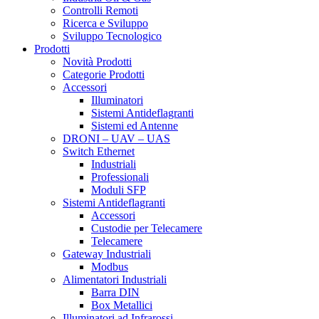
Controlli Remoti
Ricerca e Sviluppo
Sviluppo Tecnologico
Prodotti
Novità Prodotti
Categorie Prodotti
Accessori
Illuminatori
Sistemi Antideflagranti
Sistemi ed Antenne
DRONI – UAV – UAS
Switch Ethernet
Industriali
Professionali
Moduli SFP
Sistemi Antideflagranti
Accessori
Custodie per Telecamere
Telecamere
Gateway Industriali
Modbus
Alimentatori Industriali
Barra DIN
Box Metallici
Illuminatori ad Infrarossi