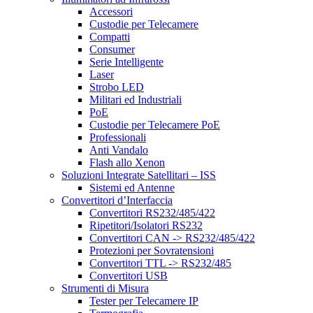
Accessori
Custodie per Telecamere
Compatti
Consumer
Serie Intelligente
Laser
Strobo LED
Militari ed Industriali
PoE
Custodie per Telecamere PoE
Professionali
Anti Vandalo
Flash allo Xenon
Soluzioni Integrate Satellitari – ISS
Sistemi ed Antenne
Convertitori d’Interfaccia
Convertitori RS232/485/422
Ripetitori/Isolatori RS232
Convertitori CAN -> RS232/485/422
Protezioni per Sovratensioni
Convertitori TTL -> RS232/485
Convertitori USB
Strumenti di Misura
Tester per Telecamere IP