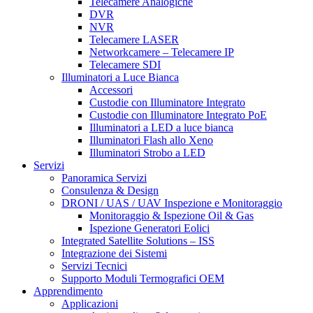
Telecamere Analogiche
DVR
NVR
Telecamere LASER
Networkcamere – Telecamere IP
Telecamere SDI
Illuminatori a Luce Bianca
Accessori
Custodie con Illuminatore Integrato
Custodie con Illuminatore Integrato PoE
Illuminatori a LED a luce bianca
Illuminatori Flash allo Xeno
Illuminatori Strobo a LED
Servizi
Panoramica Servizi
Consulenza & Design
DRONI / UAS / UAV Inspezione e Monitoraggio
Monitoraggio & Ispezione Oil & Gas
Ispezione Generatori Eolici
Integrated Satellite Solutions – ISS
Integrazione dei Sistemi
Servizi Tecnici
Supporto Moduli Termografici OEM
Apprendimento
Applicazioni