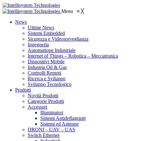
Menu
≡
╳
News
Ultime News
Sistemi Embedded
Sicurezza e Videosorveglianza
Ingegneria
Automatione Industriale
Internet of Things – Robotica – Meccatronica
Dispositivi Mobile
Industria Oil & Gas
Controlli Remoti
Ricerca e Sviluppo
Sviluppo Tecnologico
Prodotti
Novità Prodotti
Categorie Prodotti
Accessori
Illuminatori
Sistemi Antideflagranti
Sistemi ed Antenne
DRONI – UAV – UAS
Switch Ethernet
Industriali