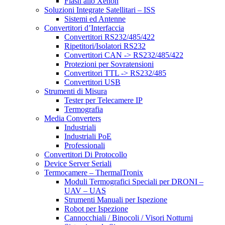
Flash allo Xenon
Soluzioni Integrate Satellitari – ISS
Sistemi ed Antenne
Convertitori d’Interfaccia
Convertitori RS232/485/422
Ripetitori/Isolatori RS232
Convertitori CAN -> RS232/485/422
Protezioni per Sovratensioni
Convertitori TTL -> RS232/485
Convertitori USB
Strumenti di Misura
Tester per Telecamere IP
Termografia
Media Converters
Industriali
Industriali PoE
Professionali
Convertitori Di Protocollo
Device Server Seriali
Termocamere – ThermalTronix
Moduli Termografici Speciali per DRONI –
UAV – UAS
Strumenti Manuali per Ispezione
Robot per Ispezione
Cannocchiali / Binocoli / Visori Notturni