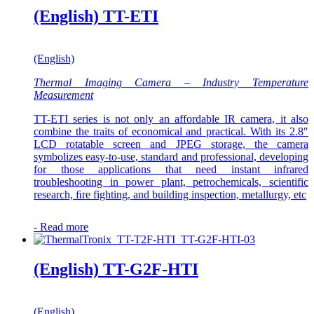
(English) TT-ETI
(English)
Thermal Imaging Camera – Industry Temperature
Measurement
TT-ETI series is not only an affordable IR camera, it also
combine the traits of economical and practical. With its 2.8″
LCD rotatable screen and JPEG storage, the camera
symbolizes easy-to-use, standard and professional, developing
for those applications that need instant infrared
troubleshooting in power plant, petrochemicals, scientific
research, ﬁre fighting, and building inspection, metallurgy, etc
-
Read more
(English) TT-G2F-HTI
(English)