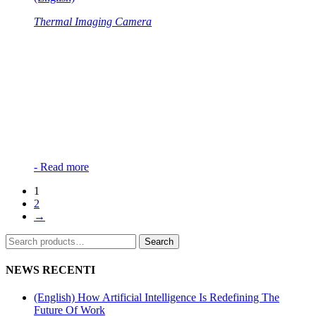
Thermal Imaging Camera
-
Read more
1
2
→
Search
Search
for:
NEWS RECENTI
(English) How Artificial Intelligence Is Redefining The
Future Of Work