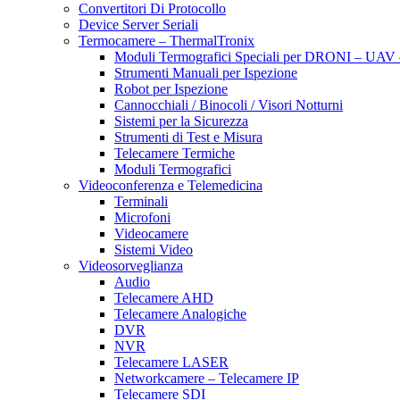
Convertitori Di Protocollo
Device Server Seriali
Termocamere – ThermalTronix
Moduli Termografici Speciali per DRONI – UA
Strumenti Manuali per Ispezione
Robot per Ispezione
Cannocchiali / Binocoli / Visori Notturni
Sistemi per la Sicurezza
Strumenti di Test e Misura
Telecamere Termiche
Moduli Termografici
Videoconferenza e Telemedicina
Terminali
Microfoni
Videocamere
Sistemi Video
Videosorveglianza
Audio
Telecamere AHD
Telecamere Analogiche
DVR
NVR
Telecamere LASER
Networkcamere – Telecamere IP
Telecamere SDI