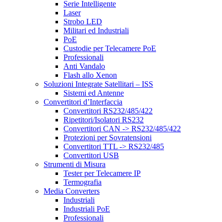
Serie Intelligente
Laser
Strobo LED
Militari ed Industriali
PoE
Custodie per Telecamere PoE
Professionali
Anti Vandalo
Flash allo Xenon
Soluzioni Integrate Satellitari – ISS
Sistemi ed Antenne
Convertitori d’Interfaccia
Convertitori RS232/485/422
Ripetitori/Isolatori RS232
Convertitori CAN -> RS232/485/422
Protezioni per Sovratensioni
Convertitori TTL -> RS232/485
Convertitori USB
Strumenti di Misura
Tester per Telecamere IP
Termografia
Media Converters
Industriali
Industriali PoE
Professionali