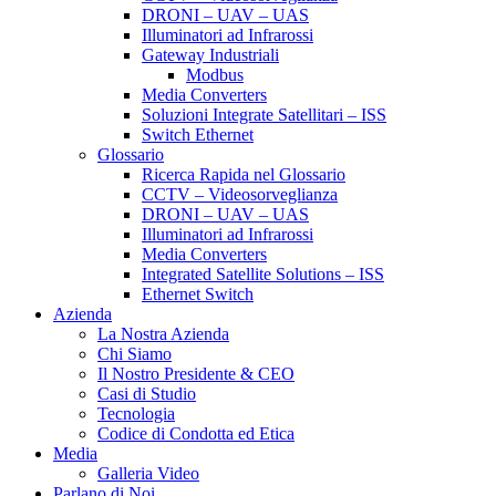
DRONI – UAV – UAS
Illuminatori ad Infrarossi
Gateway Industriali
Modbus
Media Converters
Soluzioni Integrate Satellitari – ISS
Switch Ethernet
Glossario
Ricerca Rapida nel Glossario
CCTV – Videosorveglianza
DRONI – UAV – UAS
Illuminatori ad Infrarossi
Media Converters
Integrated Satellite Solutions – ISS
Ethernet Switch
Azienda
La Nostra Azienda
Chi Siamo
Il Nostro Presidente & CEO
Casi di Studio
Tecnologia
Codice di Condotta ed Etica
Media
Galleria Video
Parlano di Noi