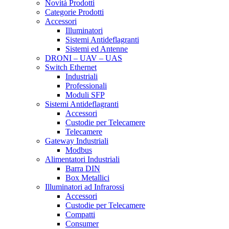
Novità Prodotti
Categorie Prodotti
Accessori
Illuminatori
Sistemi Antideflagranti
Sistemi ed Antenne
DRONI – UAV – UAS
Switch Ethernet
Industriali
Professionali
Moduli SFP
Sistemi Antideflagranti
Accessori
Custodie per Telecamere
Telecamere
Gateway Industriali
Modbus
Alimentatori Industriali
Barra DIN
Box Metallici
Illuminatori ad Infrarossi
Accessori
Custodie per Telecamere
Compatti
Consumer