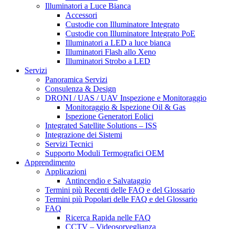
Illuminatori a Luce Bianca
Accessori
Custodie con Illuminatore Integrato
Custodie con Illuminatore Integrato PoE
Illuminatori a LED a luce bianca
Illuminatori Flash allo Xeno
Illuminatori Strobo a LED
Servizi
Panoramica Servizi
Consulenza & Design
DRONI / UAS / UAV Inspezione e Monitoraggio
Monitoraggio & Ispezione Oil & Gas
Ispezione Generatori Eolici
Integrated Satellite Solutions – ISS
Integrazione dei Sistemi
Servizi Tecnici
Supporto Moduli Termografici OEM
Apprendimento
Applicazioni
Antincendio e Salvataggio
Termini più Recenti delle FAQ e del Glossario
Termini più Popolari delle FAQ e del Glossario
FAQ
Ricerca Rapida nelle FAQ
CCTV – Videosorveglianza