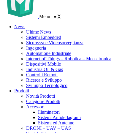
Menu
≡
╳
News
Ultime News
Sistemi Embedded
Sicurezza e Videosorveglianza
Ingegneria
Automatione Industriale
Internet of Things – Robotica – Meccatronica
Dispositivi Mobile
Industria Oil & Gas
Controlli Remoti
Ricerca e Sviluppo
Sviluppo Tecnologico
Prodotti
Novità Prodotti
Categorie Prodotti
Accessori
Illuminatori
Sistemi Antideflagranti
Sistemi ed Antenne
DRONI – UAV – UAS