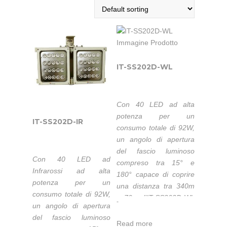
IT-SS202D-WL
Con 40 LED ad alta
potenza per un
IT-SS202D-IR
consumo totale di 92W,
un angolo di apertura
del fascio luminoso
Con 40 LED ad
compreso tra 15° e
Infrarossi ad alta
180° capace di coprire
potenza per un
una distanza tra 340m
consumo totale di 92W,
e 70m, l’IT-SS202D-WL
-
un angolo di apertura
è un Illuminatore a Luce
del fascio luminoso
Bianca con un’elevata
Read more