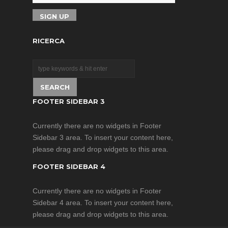
ottimi risultati e
ottimi risultati e
performance in termini
performance in termini
L’IT-SSD8XPOE-IR fa
di illuminazione.
di illuminazione.
parte della serie
RICERCA
Custodie POE per
Telecamera con
Illuminatori ad Infrarossi
integrato di Intellisystem
Technologies che
FOOTER SIDEBAR 3
rappresenta la
soluzione di qualità per
Currently there are no widgets in Footer
l’illuminazione notturna
Sidebar 3 area. To insert your content here,
a LED infrarossi, atta a
please drag and drop widgets to this area.
fornire una luce ad alta
potenza per illuminare
FOOTER SIDEBAR 4
la scena di telecamere
CCTV e IP. Tali prodotti
Currently there are no widgets in Footer
sono stati
Sidebar 4 area. To insert your content here,
appositamente
please drag and drop widgets to this area.
progettati per garantire