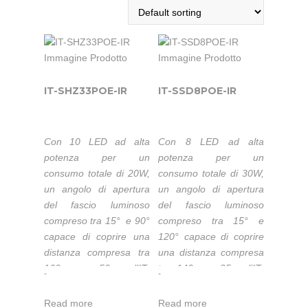
IT-SHZ33POE-IR
IT-SSD8POE-IR
Con 10 LED ad alta
Con 8 LED ad alta
potenza per un
potenza per un
consumo totale di 20W,
consumo totale di 30W,
un angolo di apertura
un angolo di apertura
del fascio luminoso
del fascio luminoso
compreso tra 15° e 90°
compreso tra 15° e
capace di coprire una
120° capace di coprire
distanza compresa tra
una distanza compresa
160m e 50m, l’IT-
tra 140m e 25m, l’IT-
-
-
SHZ33POE-IR è una
SSD8POE-IR è una
Custodia POE per
Custodia POE per
Read more
Read more