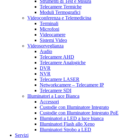
Strumenti di Test e Misura
Telecamere Termiche
Moduli Termografici
Videoconferenza e Telemedicina
Terminali
Microfoni
Videocamere
Sistemi Video
Videosorveglianza
Audio
Telecamere AHD
Telecamere Analogiche
DVR
NVR
Telecamere LASER
Networkcamere – Telecamere IP
Telecamere SDI
Illuminatori a Luce Bianca
Accessori
Custodie con Illuminatore Integrato
Custodie con Illuminatore Integrato PoE
Illuminatori a LED a luce bianca
Illuminatori Flash allo Xeno
Illuminatori Strobo a LED
Servizi