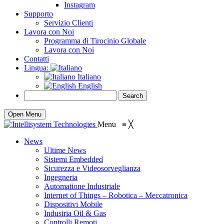
Instagram
Supporto
Servizio Clienti
Lavora con Noi
Programma di Tirocinio Globale
Lavora con Noi
Contatti
Lingua:
Italiano
English
Open Menu
Menu
≡
╳
News
Ultime News
Sistemi Embedded
Sicurezza e Videosorveglianza
Ingegneria
Automatione Industriale
Internet of Things – Robotica – Meccatronica
Dispositivi Mobile
Industria Oil & Gas
Controlli Remoti