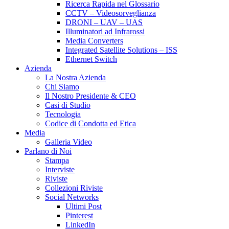
Ricerca Rapida nel Glossario
CCTV – Videosorveglianza
DRONI – UAV – UAS
Illuminatori ad Infrarossi
Media Converters
Integrated Satellite Solutions – ISS
Ethernet Switch
Azienda
La Nostra Azienda
Chi Siamo
Il Nostro Presidente & CEO
Casi di Studio
Tecnologia
Codice di Condotta ed Etica
Media
Galleria Video
Parlano di Noi
Stampa
Interviste
Riviste
Collezioni Riviste
Social Networks
Ultimi Post
Pinterest
LinkedIn