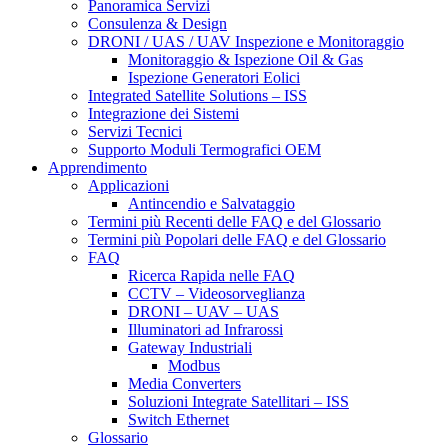
Panoramica Servizi
Consulenza & Design
DRONI / UAS / UAV Inspezione e Monitoraggio
Monitoraggio & Ispezione Oil & Gas
Ispezione Generatori Eolici
Integrated Satellite Solutions – ISS
Integrazione dei Sistemi
Servizi Tecnici
Supporto Moduli Termografici OEM
Apprendimento
Applicazioni
Antincendio e Salvataggio
Termini più Recenti delle FAQ e del Glossario
Termini più Popolari delle FAQ e del Glossario
FAQ
Ricerca Rapida nelle FAQ
CCTV – Videosorveglianza
DRONI – UAV – UAS
Illuminatori ad Infrarossi
Gateway Industriali
Modbus
Media Converters
Soluzioni Integrate Satellitari – ISS
Switch Ethernet
Glossario