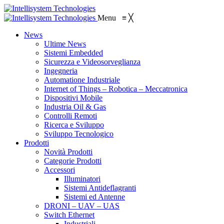
Menu
≡
╳
News
Ultime News
Sistemi Embedded
Sicurezza e Videosorveglianza
Ingegneria
Automatione Industriale
Internet of Things – Robotica – Meccatronica
Dispositivi Mobile
Industria Oil & Gas
Controlli Remoti
Ricerca e Sviluppo
Sviluppo Tecnologico
Prodotti
Novità Prodotti
Categorie Prodotti
Accessori
Illuminatori
Sistemi Antideflagranti
Sistemi ed Antenne
DRONI – UAV – UAS
Switch Ethernet
Industriali