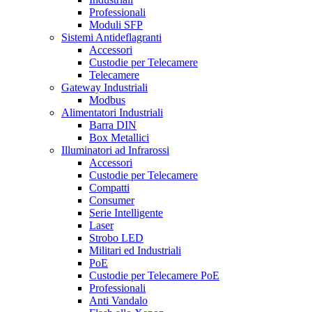
Professionali
Moduli SFP
Sistemi Antideflagranti
Accessori
Custodie per Telecamere
Telecamere
Gateway Industriali
Modbus
Alimentatori Industriali
Barra DIN
Box Metallici
Illuminatori ad Infrarossi
Accessori
Custodie per Telecamere
Compatti
Consumer
Serie Intelligente
Laser
Strobo LED
Militari ed Industriali
PoE
Custodie per Telecamere PoE
Professionali
Anti Vandalo