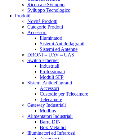
Ricerca e Sviluppo
Sviluppo Tecnologico
Prodotti
Novità Prodotti
Categorie Prodotti
Accessori
Illuminatori
Sistemi Antideflagranti
Sistemi ed Antenne
DRONI – UAV – UAS
Switch Ethernet
Industriali
Professionali
Moduli SFP
Sistemi Antideflagranti
Accessori
Custodie per Telecamere
Telecamere
Gateway Industriali
Modbus
Alimentatori Industriali
Barra DIN
Box Metallici
Illuminatori ad Infrarossi
Accessori