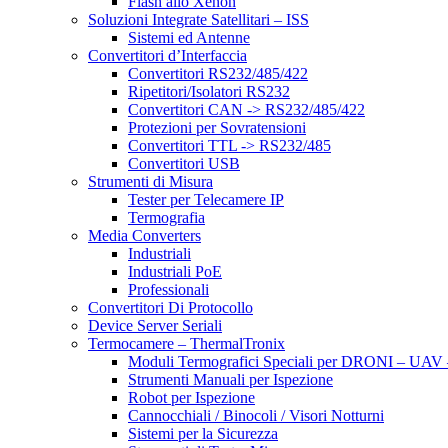
Flash allo Xenon
Soluzioni Integrate Satellitari – ISS
Sistemi ed Antenne
Convertitori d’Interfaccia
Convertitori RS232/485/422
Ripetitori/Isolatori RS232
Convertitori CAN -> RS232/485/422
Protezioni per Sovratensioni
Convertitori TTL -> RS232/485
Convertitori USB
Strumenti di Misura
Tester per Telecamere IP
Termografia
Media Converters
Industriali
Industriali PoE
Professionali
Convertitori Di Protocollo
Device Server Seriali
Termocamere – ThermalTronix
Moduli Termografici Speciali per DRONI – UA
Strumenti Manuali per Ispezione
Robot per Ispezione
Cannocchiali / Binocoli / Visori Notturni
Sistemi per la Sicurezza